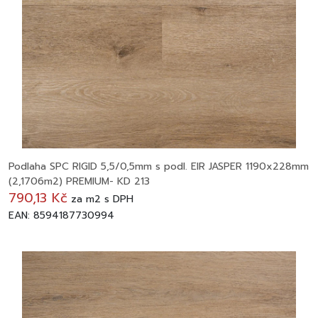
Podlaha SPC RIGID 5,5/0,5mm s podl. EIR JASPER 1190x228mm
(2,1706m2) PREMIUM- KD 213
790,13 Kč
za
m2
s DPH
EAN: 8594187730994