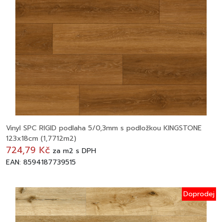
Vinyl SPC RIGID podlaha 5/0,3mm s podložkou KINGSTONE
123x18cm (1,7712m2)
724,79 Kč
za
m2
s DPH
EAN: 8594187739515
Doprodej