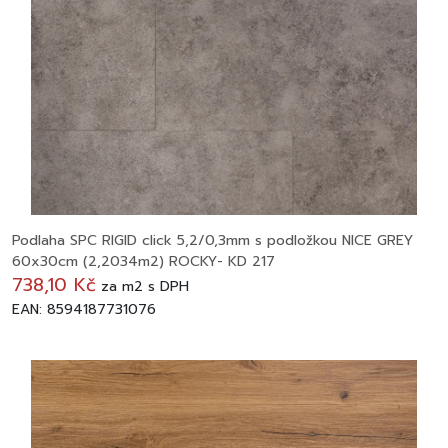
Podlaha SPC RIGID click 5,2/0,3mm s podložkou NICE GREY
60x30cm (2,2034m2) ROCKY- KD 217
738,10 Kč
za
m2
s DPH
EAN: 8594187731076