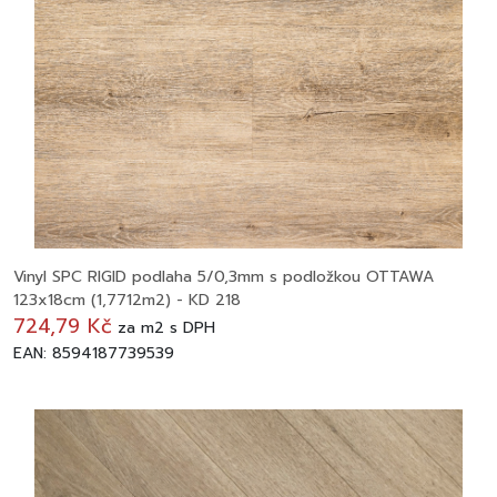
Vinyl SPC RIGID podlaha 5/0,3mm s podložkou OTTAWA
123x18cm (1,7712m2) - KD 218
724,79 Kč
za
m2
s DPH
EAN: 8594187739539