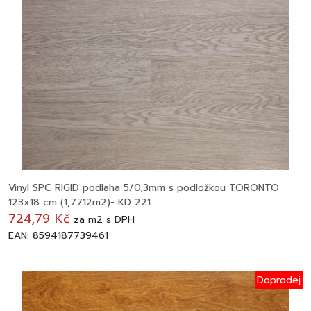
Vinyl SPC RIGID podlaha 5/0,3mm s podložkou TORONTO
123x18 cm (1,7712m2)- KD 221
724,79 Kč
za
m2
s DPH
EAN: 8594187739461
Doprodej