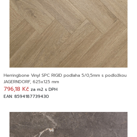
Herringbone Vinyl SPC RIGID podlaha 5/0,5mm s podložkou
JAGERNDORF, 625x125 mm
796,18 Kč
za
m2
s DPH
EAN: 8594187739430