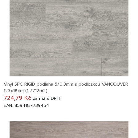
Vinyl SPC RIGID podlaha 5/0,3mm s podložkou VANCOUVER
123x18cm (1,7712m2)
724,79 Kč
za
m2
s DPH
EAN: 8594187739454