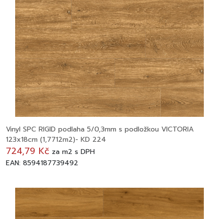
Vinyl SPC RIGID podlaha 5/0,3mm s podložkou VICTORIA
123x18cm (1,7712m2)- KD 224
724,79 Kč
za
m2
s DPH
EAN: 8594187739492