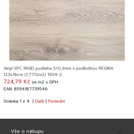
Vinyl SPC RIGID podlaha 5/0,3mm s podložkou REGINA
123x18cm (1,7712m2) 1504-2
724,79 Kč
za
m2
s DPH
EAN: 8594187739546
Stránka 1 z 4 |
Další
|
Poslední
Vše o nákupu