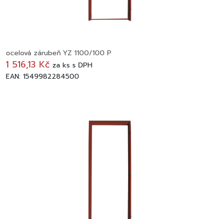
ocelová zárubeň YZ 1100/100 P
1 516,13 Kč
za
ks
s DPH
EAN: 1549982284500