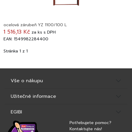
ocelová zárubeň YZ 1100/100 L
1 516,13 Kč
za
ks
s DPH
EAN: 1549982284400
Stránka 1 z 1
Vše o nákupu
Užitečné informace
EGIBI
Potřebujete pomoc?
Kontaktujte nás!