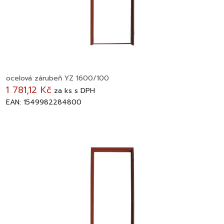
ocelová zárubeň YZ 1600/100
1 781,12 Kč
za
ks
s DPH
EAN: 1549982284800