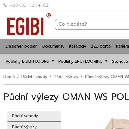
CZ
+420 603 192 945
Designer podlah
Dokumenty
Katalogy
B2B portál
Kariéra
Podlahy EGIBI FLOORS
Podlahy EPUFLOORING
Stěnové
Domů
Půdní schody
Půdní výlezy
Půdní výlezy OMAN 
Půdní výlezy OMAN WS PO
Půdní schody
Půdní výlezy