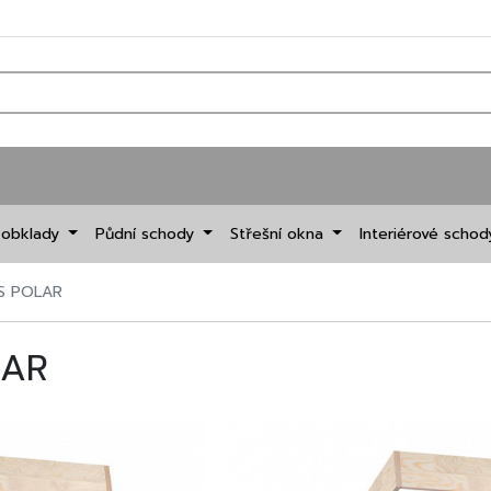
 obklady
Půdní schody
Střešní okna
Interiérové scho
WS POLAR
LAR