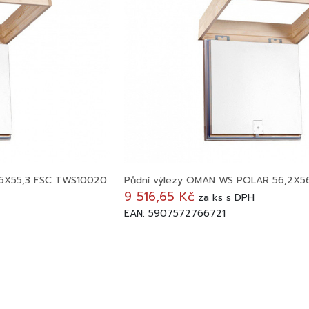
,6X55,3 FSC TWS10020
Půdní výlezy OMAN WS POLAR 56,2X5
9 516,65 Kč
za
ks
s DPH
EAN: 5907572766721