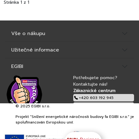
Stránka 1 z 1
Vše o nákupu
Užitečné informace
EGIBI
Potřebujete pomoc?
Kontaktujte nás!
Zákaznické centrum
+420 603 192 945
© 2025 EGIBI s.r.o.
obchod@egibi.cz
Projekt "Snížení energetické náročnosti budovy fa EGIBI s.r.o." je
EGIBI s.r.o.
spolufinancován Evropskou unií.