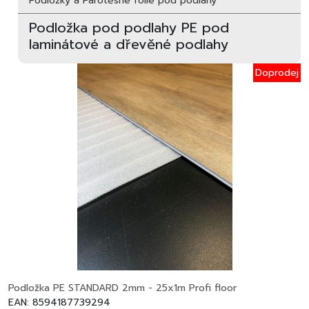
Podložky a Parotěsné fólie pod podlahy
Podložka pod podlahy PE pod
laminátové a dřevěné podlahy
Doprodej
Podložka PE STANDARD 2mm - 25x1m Profi floor
EAN: 8594187739294