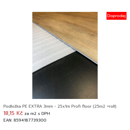
Doprodej
Podložka PE EXTRA 3mm - 25x1m Profi floor (25m2 =roll)
18,15 Kč
za
m2
s DPH
EAN: 8594187739300