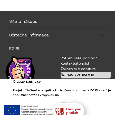
Vše o nákupu
Užitečné informace
EGIBI
Potřebujete pomoc?
Kontaktujte nás!
Zákaznické centrum
+420 603 192 945
© 2025 EGIBI s.r.o.
obchod@egibi.cz
Projekt "Snížení energetické náročnosti budovy fa EGIBI s.r.o." je
EGIBI s.r.o.
spolufinancován Evropskou unií.
Designer
podlah