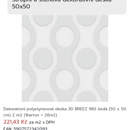
50x50
Dekorativní polystyrenová deska 3D BREEZ 98S šedá (50 x 50
cm) 2 m2 (1karton = 26m2)
221,43 Kč
za
m2
s DPH
EAN: 5907572342093