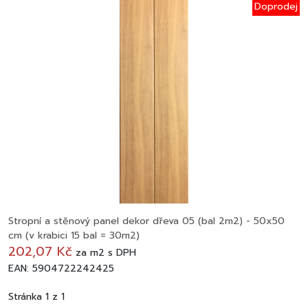
Doprodej
Stropní a stěnový panel dekor dřeva 05 (bal 2m2) - 50x50
cm (v krabici 15 bal = 30m2)
202,07 Kč
za
m2
s DPH
EAN: 5904722242425
Stránka 1 z 1