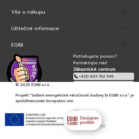
Vše o nákupu
Užitečné informace
EGIBI
Potřebujete pomoc?
Kontaktujte nás!
Zákaznické centrum
+420 603 192 945
© 2025 EGIBI s.r.o.
obchod@egibi.cz
Projekt "Snížení energetické náročnosti budovy fa EGIBI s.r.o." je
EGIBI s.r.o.
spolufinancován Evropskou unií.
Designer
podlah