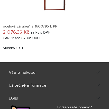
ocelová zárubeň Z 1600/95 L PP
2 076,36 Kč
za
ks
s DPH
EAN: 1549982309000
Stránka 1 z 1
Vše o nákupu
Užitečné informace
EGIBI
Potřebujete pomoc?