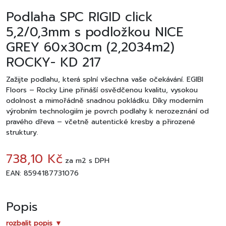
Podlaha SPC RIGID click
5,2/0,3mm s podložkou NICE
GREY 60x30cm (2,2034m2)
ROCKY- KD 217
Zažijte podlahu, která splní všechna vaše očekávání. EGIBI
Floors – Rocky Line přináší osvědčenou kvalitu, vysokou
odolnost a mimořádně snadnou pokládku. Díky moderním
výrobním technologiím je povrch podlahy k nerozeznání od
pravého dřeva – včetně autentické kresby a přirozené
struktury.
738,10 Kč
za
m2
s DPH
EAN: 8594187731076
Popis
rozbalit popis ▼