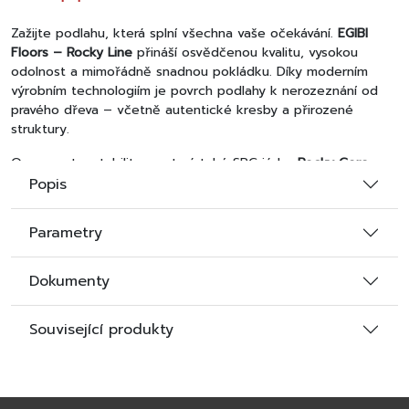
Zažijte podlahu, která splní všechna vaše očekávání.
EGIBI
Floors – Rocky Line
přináší osvědčenou kvalitu, vysokou
odolnost a mimořádně snadnou pokládku. Díky moderním
výrobním technologiím je povrch podlahy k nerozeznání od
pravého dřeva – včetně autentické kresby a přirozené
struktury.
O pevnost a stabilitu se stará tuhé SPC jádro
Rocky Core
,
které snižuje nároky na přípravu podkladu a zajišťuje dlouhou
Popis
životnost i v náročnějších podmínkách. Integrovaná akustická
podložka tlumí kročejový hluk a zvyšuje komfort při chůzi.
Parametry
Podlaha je 100% voděodolná, vhodná pro teplovodní
podlahové vytápění a neobsahuje žádné zdraví škodlivé látky
– ideální řešení pro moderní a bezpečný domov.
Dokumenty
Vyberte si podlahu, která spojuje přirozený vzhled s výkonem,
Související produkty
který obstojí.
Dekor
Nice
Grey
přináší industriální eleganci a syrovou krásu