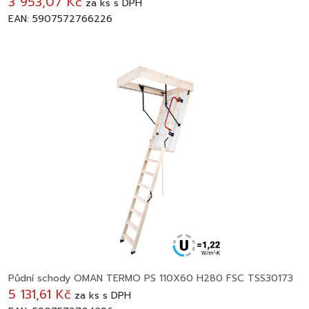
3 953,07 Kč
za
ks
s DPH
EAN: 5907572766226
Půdní schody OMAN TERMO PS 110X60 H280 FSC TSS30173
5 131,61 Kč
za
ks
s DPH