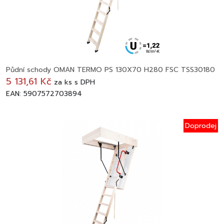
Půdní schody OMAN TERMO PS 130X70 H280 FSC TSS30180
5 131,61 Kč
za
ks
s DPH
EAN: 5907572703894
Doprodej