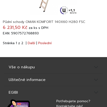
Půdní schody OMAN KOMFORT 140X60 H280 FSC
6 231,50 Kč
za
ks
s DPH
EAN: 5907572768893
Stránka 1 z 2 |
Další
|
Poslední
Vše o nákupu
Užitečné informace
EGIBI
Potřebujete pomoc?
Kontaktujte nás!