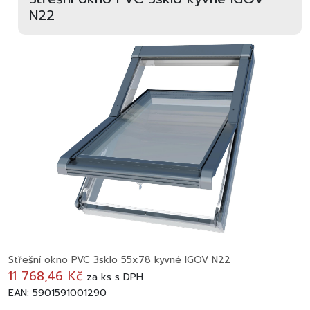
N22
Střešní okno PVC 3sklo 55x78 kyvné IGOV N22
11 768,46 Kč
za
ks
s DPH
EAN: 5901591001290