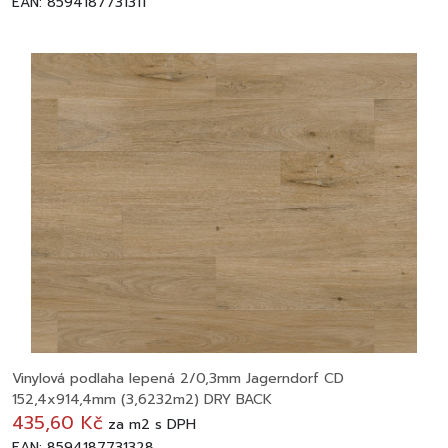
EAN: 8594187731311
Vinylová podlaha lepená 2/0,3mm Jagerndorf CD
152,4x914,4mm (3,6232m2) DRY BACK
435,60 Kč
za
m2
s DPH
EAN: 8594187731328