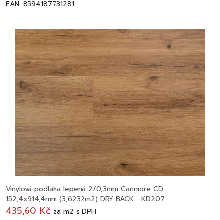
EAN: 8594187731281
Vinylová podlaha lepená 2/0,3mm Canmore CD
152,4x914,4mm (3,6232m2) DRY BACK - KD207
435,60 Kč
za
m2
s DPH