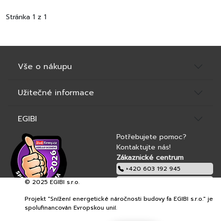
Stránka 1 z 1
Vše o nákupu
Užitečné informace
EGIBI
Potřebujete pomoc?
Kontaktujte nás!
Zákaznické centrum
+420 603 192 945
© 2025 EGIBI s.r.o.
obchod@egibi.cz
Projekt "Snížení energetické náročnosti budovy fa EGIBI s.r.o." je
EGIBI s.r.o.
spolufinancován Evropskou unií.