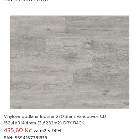
Vinylová podlaha lepená 2/0,3mm Vancouver CD
152,4x914,4mm (3,6232m2) DRY BACK
435,60 Kč
za
m2
s DPH
EAN: 8594187731335