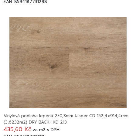
EAN: 8594187731298
Vinylová podlaha lepená 2/0,3mm Jasper CD 152,4x914,4mm
(3,6232m2) DRY BACK- KD 213
435,60 Kč
za
m2
s DPH