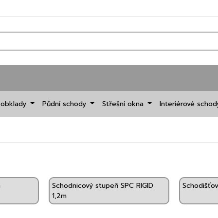
 obklady
Půdní schody
Střešní okna
Interiérové scho
m
Schodnicový stupeň SPC RIGID
Schodišťov
1,2m