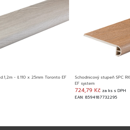
d.1,2m - š.110 x 25mm Toronto EF
Schodnicový stupeň SPC RIG
EF system
724,79 Kč
za
ks
s DPH
EAN: 8594187732295