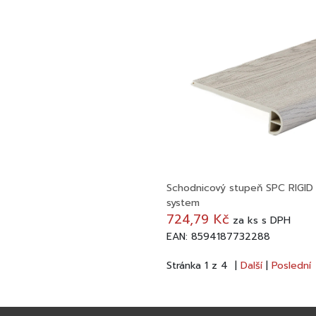
Schodnicový stupeň SPC RIGID 
system
724,79 Kč
za
ks
s DPH
EAN: 8594187732288
Stránka 1 z 4 |
Další
|
Poslední