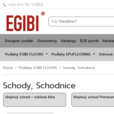
CZ
+420 603 192 945
Designer podlah
Dokumenty
Katalogy
B2B portál
Kariéra
Podlahy EGIBI FLOORS
Podlahy EPUFLOORING
Stěnové
Domů
Podlahy EGIBI FLOORS
Schody, Schodnice
Schody, Schodnice
Vinylový schod + soklová lišta
Vinylový schod Premiu