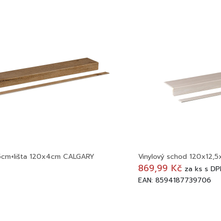
,5cm+lišta 120x4cm CALGARY
Vinylový schod 120x12
869,99 Kč
za
ks
s DP
EAN: 8594187739706