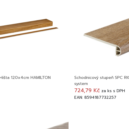
m+lišta 120x4cm HAMILTON
Schodnicový stupeň SPC RIG
system
724,79 Kč
za
ks
s DPH
EAN: 8594187732257