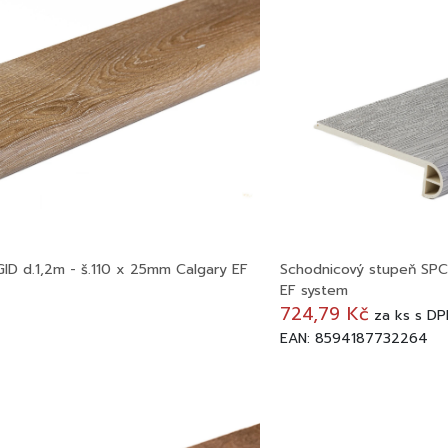
ID d.1,2m - š.110 x 25mm Calgary EF
Schodnicový stupeň SPC 
EF system
724,79 Kč
za
ks
s DP
EAN: 8594187732264