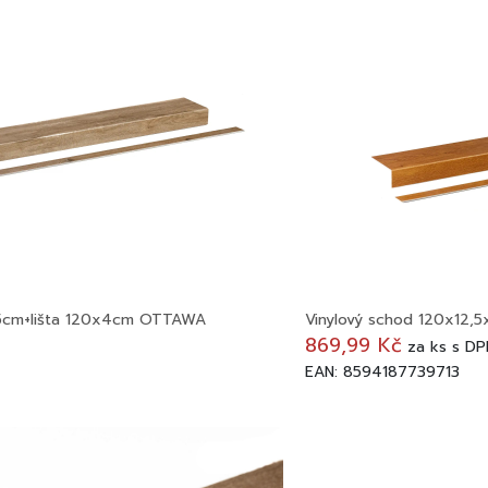
,5cm+lišta 120x4cm OTTAWA
Vinylový schod 120x12
869,99 Kč
za
ks
s DP
EAN: 8594187739713