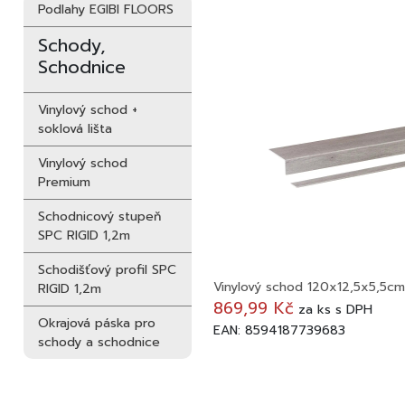
Podlahy EGIBI FLOORS
Schody,
Schodnice
Vinylový schod +
soklová lišta
Vinylový schod
Premium
Schodnicový stupeň
SPC RIGID 1,2m
Schodišťový profil SPC
Vinylový schod 120x12,5x5,5
RIGID 1,2m
869,99 Kč
za
ks
s DPH
Okrajová páska pro
EAN: 8594187739683
schody a schodnice