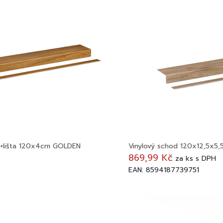
m+lišta 120x4cm GOLDEN
Vinylový schod 120x12,5x5
869,99 Kč
za
ks
s DPH
EAN: 8594187739751