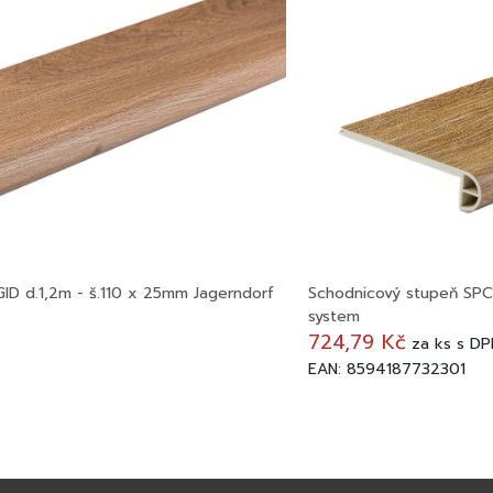
ID d.1,2m - š.110 x 25mm Jagerndorf
Schodnicový stupeň SPC 
system
724,79 Kč
za
ks
s DP
EAN: 8594187732301