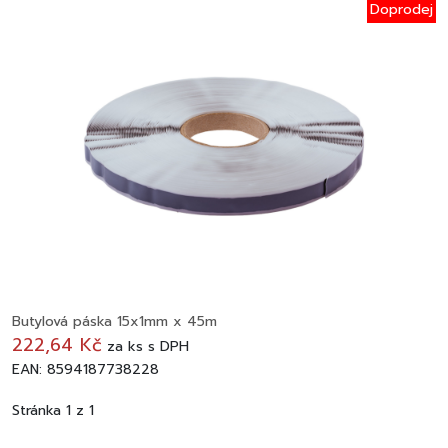
Doprodej
Butylová páska 15x1mm x 45m
222,64 Kč
za
ks
s DPH
EAN: 8594187738228
Stránka 1 z 1