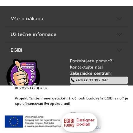
Vše o nákupu
Užitečné informace
EGIBI
Potřebujete pomoc?
Kontaktujte nás!
Zákaznické centrum
+420 603 192 945
© 2025 EGIBI s.r.o.
obchod@egibi.cz
Projekt "Snížení energetické náročnosti budovy fa EGIBI s.r.o." je
EGIBI s.r.o.
spolufinancován Evropskou unií.
Designer
podlah