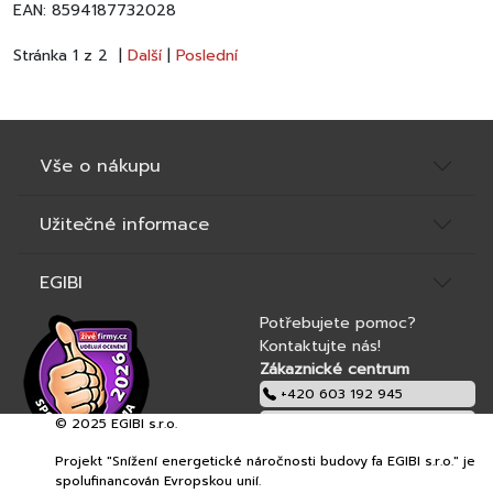
EAN: 8594187732028
Stránka 1 z 2 |
Další
|
Poslední
Vše o nákupu
Užitečné informace
EGIBI
Potřebujete pomoc?
Kontaktujte nás!
Zákaznické centrum
+420 603 192 945
© 2025 EGIBI s.r.o.
obchod@egibi.cz
Projekt "Snížení energetické náročnosti budovy fa EGIBI s.r.o." je
EGIBI s.r.o.
spolufinancován Evropskou unií.