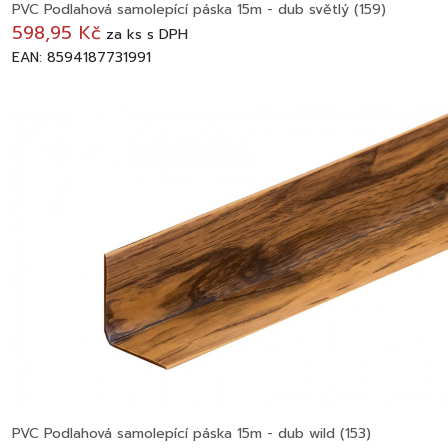
PVC Podlahová samolepící páska 15m - dub světlý (159)
598,95 Kč
za
ks
s DPH
EAN: 8594187731991
PVC Podlahová samolepící páska 15m - dub wild (153)