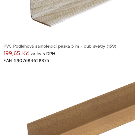
PVC Podlahová samolepící páska 5 m - dub světlý (159)
199,65 Kč
za
ks
s DPH
EAN: 5907684628375