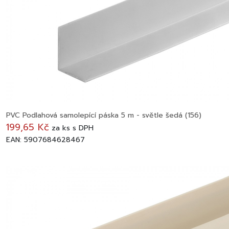
PVC Podlahová samolepící páska 5 m - světle šedá (156)
199,65 Kč
za
ks
s DPH
EAN: 5907684628467