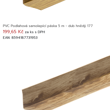
PVC Podlahová samolepící páska 5 m - dub hnědý 177
199,65 Kč
za
ks
s DPH
EAN: 8594187731953