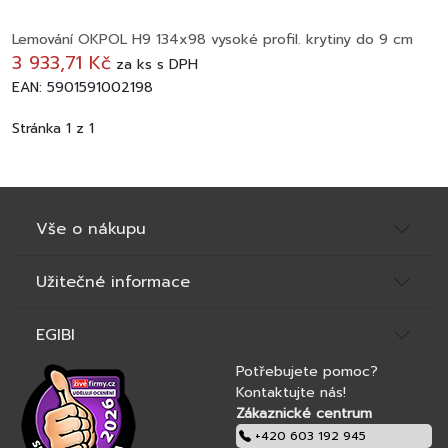
Lemování OKPOL H9 134x98 vysoké profil. krytiny do 9 cm
3 933,71 Kč
za
ks
s DPH
EAN: 5901591002198
Stránka 1 z 1
Vše o nákupu
Užitečné informace
EGIBI
Potřebujete pomoc?
Kontaktujte nás!
Zákaznické centrum
+420 603 192 945