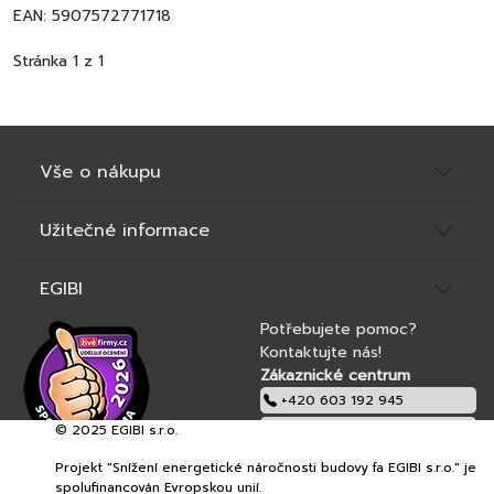
EAN: 5907572771718
Stránka 1 z 1
Vše o nákupu
Užitečné informace
EGIBI
Potřebujete pomoc?
Kontaktujte nás!
Zákaznické centrum
+420 603 192 945
© 2025 EGIBI s.r.o.
obchod@egibi.cz
Projekt "Snížení energetické náročnosti budovy fa EGIBI s.r.o." je
EGIBI s.r.o.
spolufinancován Evropskou unií.