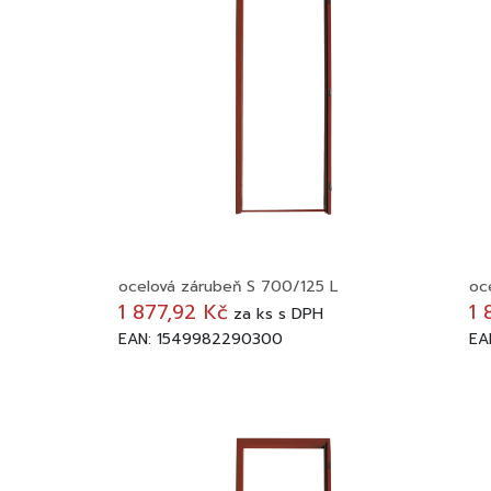
ocelová zárubeň S 700/125 L
oc
1 877,92 Kč
1 
za
ks
s DPH
EAN: 1549982290300
EA