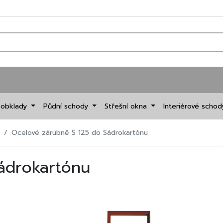
 obklady
Půdní schody
Střešní okna
Interiérové scho
Ocelové zárubně S 125 do Sádrokartónu
ádrokartónu