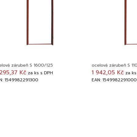
elová zárubeň S 1600/125
ocelová zárubeň S 11
295,37 Kč
1 942,05 Kč
za
ks
s DPH
za
ks
N: 1549982291300
EAN: 1549982291000