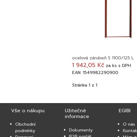
ocelová zárubeň S 1100/125 L
1 942,05 Kč
za
ks
s DPH
EAN: 1549982290900
Stránka 1 z 1
Vše o nákupu
Užitečné
EGIBI
informace
Obchodní
O nás
Dokumenty
podmínky
Kontak
B2B portál