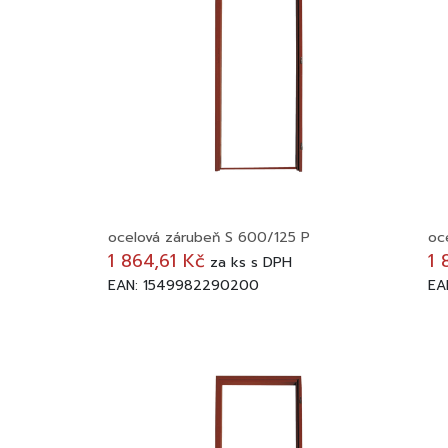
ocelová zárubeň S 600/125 P
oc
1 864,61 Kč
1 
za
ks
s DPH
EAN: 1549982290200
EA