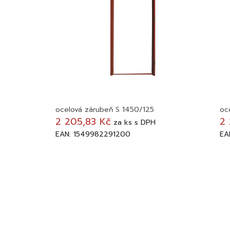
ocelová zárubeň S 1450/125
oc
2 205,83 Kč
2 
za
ks
s DPH
EAN: 1549982291200
EA