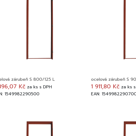
elová zárubeň S 800/125 L
ocelová zárubeň S 9
896,07 Kč
1 911,80 Kč
za
ks
s DPH
za
ks
s
N: 1549982290500
EAN: 154998229070