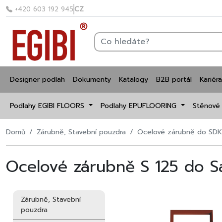
CZ
+420 603 192 945
Designer podlah
Dokumenty
Katalogy
B2B portál
Kariéra
Podlahy EGIBI FLOORS
Podlahy EPUFLOORING
Stěnové
Domů
Zárubně, Stavební pouzdra
Ocelové zárubně do SDK
Ocelové zárubně S 125 do S
Zárubně, Stavební
pouzdra