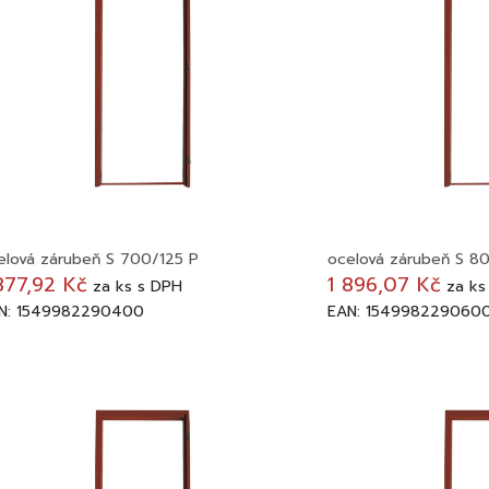
elová zárubeň S 700/125 P
ocelová zárubeň S 8
877,92 Kč
1 896,07 Kč
za
ks
s DPH
za
ks
N: 1549982290400
EAN: 154998229060