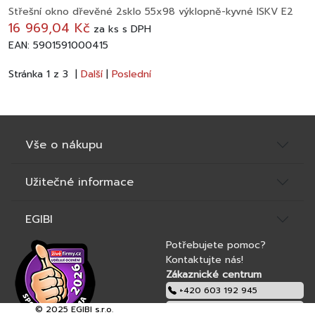
Střešní okno dřevěné 2sklo 55x98 výklopně-kyvné ISKV E2
16 969,04 Kč
za
ks
s DPH
EAN: 5901591000415
Stránka 1 z 3 |
Další
|
Poslední
Vše o nákupu
Užitečné informace
EGIBI
Potřebujete pomoc?
Kontaktujte nás!
Zákaznické centrum
+420 603 192 945
© 2025 EGIBI s.r.o.
obchod@egibi.cz