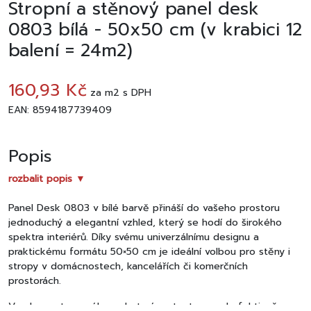
Stropní a stěnový panel desk
0803 bílá - 50x50 cm (v krabici 12
balení = 24m2)
160,93 Kč
za
m2
s DPH
EAN: 8594187739409
Popis
rozbalit popis ▼
Panel Desk 0803 v bílé barvě přináší do vašeho prostoru
jednoduchý a elegantní vzhled, který se hodí do širokého
spektra interiérů. Díky svému univerzálnímu designu a
praktickému formátu 50×50 cm je ideální volbou pro stěny i
stropy v domácnostech, kancelářích či komerčních
prostorách.
Vyroben z tvrzeného polystyrénu, tento panel efektivně