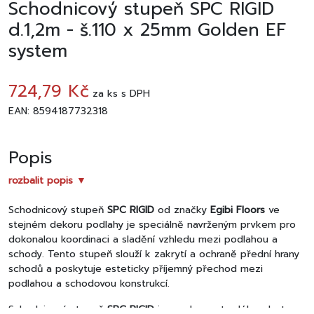
Schodnicový stupeň SPC RIGID
d.1,2m - š.110 x 25mm Golden EF
system
724,79 Kč
za
ks
s DPH
EAN: 8594187732318
Popis
rozbalit popis ▼
Schodnicový stupeň
SPC RIGID
od značky
Egibi Floors
ve
stejném dekoru podlahy je speciálně navrženým prvkem pro
dokonalou koordinaci a sladění vzhledu mezi podlahou a
schody. Tento stupeň slouží k zakrytí a ochraně přední hrany
schodů a poskytuje esteticky příjemný přechod mezi
podlahou a schodovou konstrukcí.
Schodnicový stupeň
SPC RIGID
je vyroben z tvrdého plastu