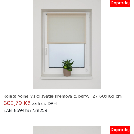
Doprodej
Roleta volně visící světle krémová č. barvy 127 80x185 cm
603,79 Kč
za
ks
s DPH
EAN: 8594187738259
Doprodej