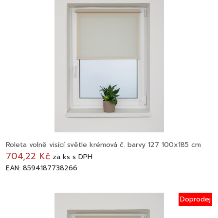
Roleta volně visící světle krémová č. barvy 127 100x185 cm
704,22 Kč
za
ks
s DPH
EAN: 8594187738266
Doprodej