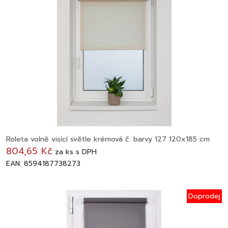
Roleta volně visící světle krémová č. barvy 127 120x185 cm
804,65 Kč
za
ks
s DPH
EAN: 8594187738273
Doprodej