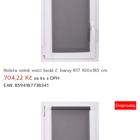
Roleta volně visící šedá č. barvy 817 100x185 cm
704,22 Kč
za
ks
s DPH
EAN: 8594187738341
Doprodej