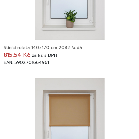
Stínící roleta 140x170 cm 2082 šedá
815,54 Kč
za
ks
s DPH
EAN: 5902701664961