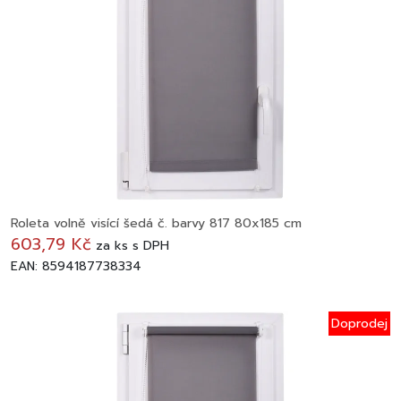
Roleta volně visící šedá č. barvy 817 80x185 cm
603,79 Kč
za
ks
s DPH
EAN: 8594187738334
Doprodej