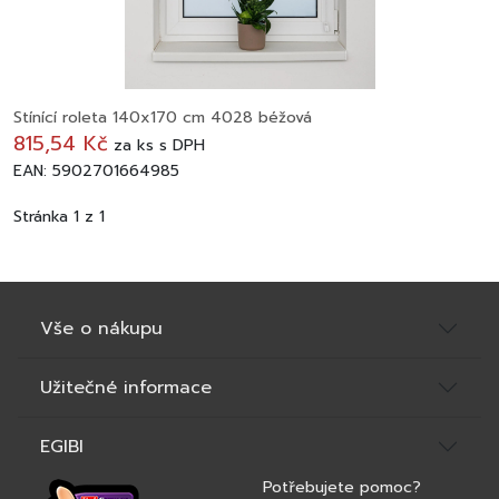
Stínící roleta 140x170 cm 4028 béžová
815,54 Kč
za
ks
s DPH
EAN: 5902701664985
Stránka 1 z 1
Vše o nákupu
Užitečné informace
EGIBI
Potřebujete pomoc?