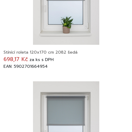
Stínící roleta 120x170 cm 2082 šedá
698,17 Kč
za
ks
s DPH
EAN: 5902701664954