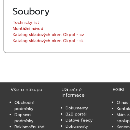
Soubory
Technický list
Montážní návod
Katalog skladových oken Okpol - cz
Katalog skladových oken Okpol - sk
Vše o nákupu
Užitečné
EGIBI
informace
Obchodní
O nás
Dokumenty
podmínky
Kontak
B2B portál
Dopravní
Mám z
Datové feedy
podmínky
spolup
Dokumenty
Reklamační řád
Kariéra