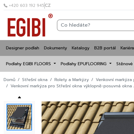
CZ
+420 603 192 945
Designer podlah
Dokumenty
Katalogy
B2B portál
Kariéra
Podlahy EGIBI FLOORS
Podlahy EPUFLOORING
Stěnové
Domů
Střešní okna
Rolety a Markýzy
Venkovní markýza 
Venkovní markýza pro Střešní okna výklopně-posuvná okna