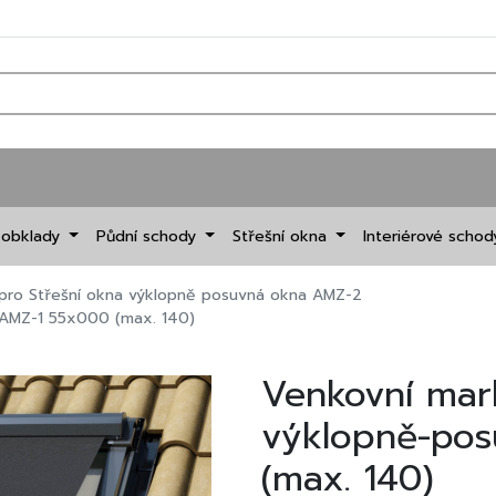
 obklady
Půdní schody
Střešní okna
Interiérové scho
pro Střešní okna výklopně posuvná okna AMZ-2
 AMZ-1 55x000 (max. 140)
Venkovní mar
výklopně-po
(max. 140)