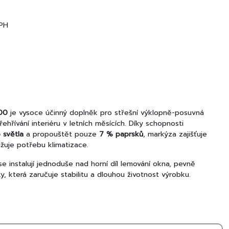
PH
00
je vysoce účinný doplněk pro střešní výklopně-posuvná
hřívání interiéru v letních měsících. Díky schopnosti
 světla
a propouštět pouze
7 % paprsků
, markýza zajišťuje
ižuje potřebu klimatizace.
 instalují jednoduše nad horní díl lemování okna, pevně
, která zaručuje stabilitu a dlouhou životnost výrobku.
ní skla