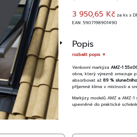
3 950,65 Kč
za
ks
s D
EAN: 5907198901490
Popis
rozbalit popis ▼
Venkovní markýza
AMZ-1 55x0
okna, který výrazně omezuje pře
absorbovat až
89 % slunečního
příjemné klima v místnosti a sn
Markýzy modelů AMZ a AMZ-1 se
upevněné do praktické schránky
Hlavní přednosti:
Účinná ochrana proti přehřívá