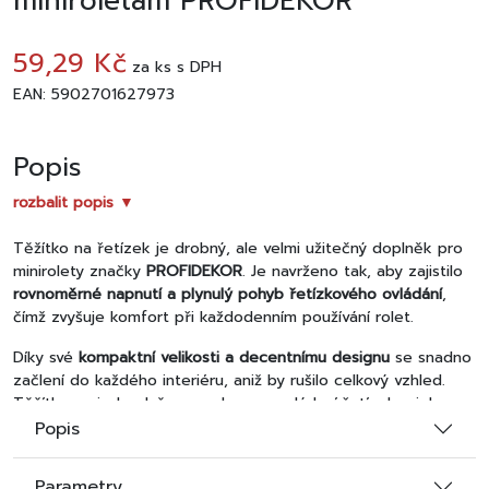
miniroletám PROFIDEKOR
59,29 Kč
za
ks
s DPH
EAN: 5902701627973
Popis
rozbalit popis ▼
Těžítko na řetízek je drobný, ale velmi užitečný doplněk pro
minirolety značky
PROFIDEKOR
. Je navrženo tak, aby zajistilo
rovnoměrné napnutí a plynulý pohyb řetízkového ovládání
,
čímž zvyšuje komfort při každodenním používání rolet.
Díky své
kompaktní velikosti a decentnímu designu
se snadno
začlení do každého interiéru, aniž by rušilo celkový vzhled.
Těžítko se jednoduše nacvakne na ovládací řetízek a jeho
hmotnost zajišťuje, že řetízek zůstane svisle napnutý,
Popis
nehoupá se a nezachytává.
Parametry