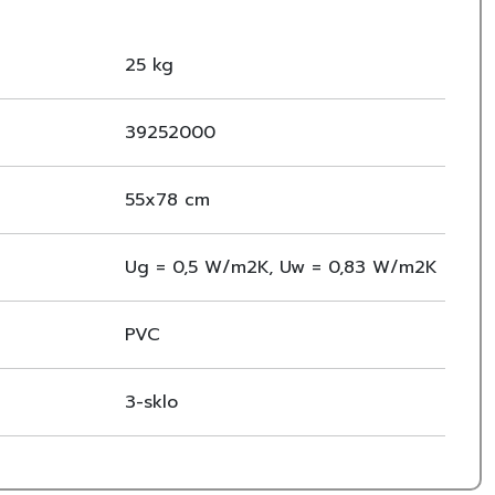
 zajišťuje pohodlné používání i bezpečné větrání.
na jsou ideální pro místnosti s vyšší vlhkostí, jako jsou
25 kg
odolnosti proti vlhkosti.
39252000
55x78 cm
Ug = 0,5 W/m2K, Uw = 0,83 W/m2K
PVC
3-sklo