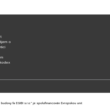
t
ájem o
ráci
om
 kodex
budovy fa EGIBI s.r.o." je spolufinancován Evropskou unií.