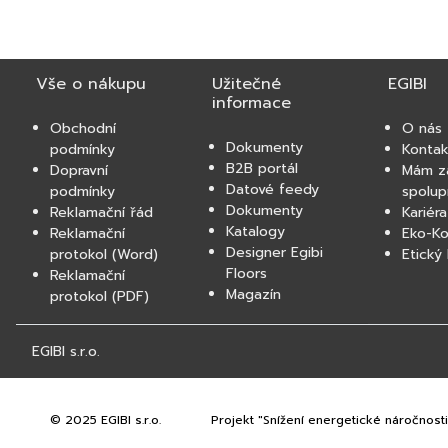
Vše o nákupu
Užitečné
EGIBI
informace
Obchodní
O nás
Dokumenty
podmínky
Kontak
B2B portál
Dopravní
Mám z
Datové feedy
podmínky
spolup
Dokumenty
Reklamační řád
Kariéra
Katalogy
Reklamační
Eko-K
Designer Egibi
protokol (Word)
Etický
Floors
Reklamační
Magazín
protokol (PDF)
EGIBI s.r.o.
© 2025 EGIBI s.r.o.
Projekt "Snížení energetické náročnosti 