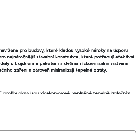
 navržena pro budovy, které kladou vysoké nároky na úsporu
 pro nejnáročnější stavební konstrukce, které potřebují efektivní
odely s trojsklem a paketem s dvěma nízkoemisními vrstvami
ečního záření a zároveň minimalizují tepelné ztráty.
PVC profily okna jsou vícekomorové, vyplněné tepelně izolačním
mi, které poskytují vynikající izolační vlastnosti.
na je odolný proti vlhkosti a nevyžaduje žádnou údržbu v
dno čistí, což přispívá k jeho dlouhé životnosti a jednoduché
iště NEO-VENT je zajištěn přísun čerstvého vzduchu při zavřeném
ní optimálního vnitřního klimatu.
 je vybaveno bezpečnou klikou s klíčem a zámkem a možností