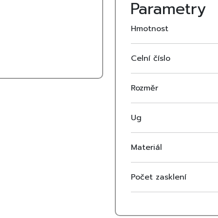
Parametry
nastavení mikroventilace, což
Vhodné pro vlhké prostory: Ok
Hmotnost
koupelny a kuchyně, díky své 
Celní číslo
Rozměr
Ug
Materiál
Počet zasklení