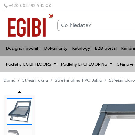
CZ
+420 603 192 945
Designer podlah
Dokumenty
Katalogy
B2B portál
Kariéra
Podlahy EGIBI FLOORS
Podlahy EPUFLOORING
Stěnové
Domů
Střešní okna
Střešní okna PVC 3sklo
Střešní okn