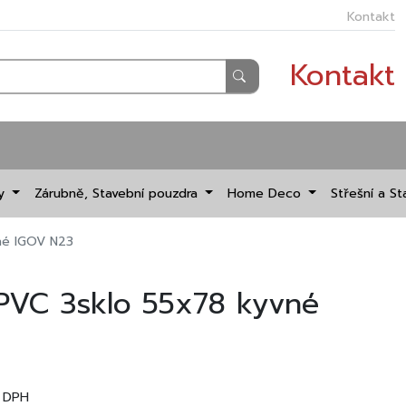
Kontakt
Kontakt
dy
Zárubně, Stavební pouzdra
Home Deco
Střešní a St
né IGOV N23
 PVC 3sklo 55x78 kyvné
 DPH