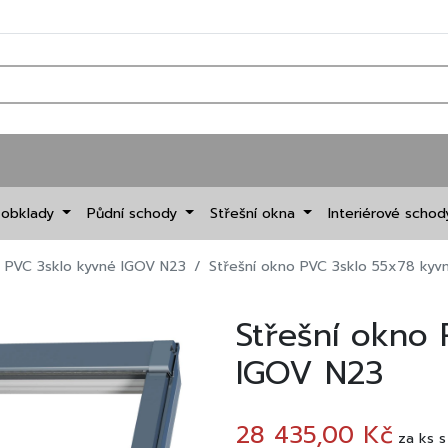
 obklady
Půdní schody
Střešní okna
Interiérové scho
o PVC 3sklo kyvné IGOV N23
Střešní okno PVC 3sklo 55x78 kyv
Střešní okno
IGOV N23
28 435,00 Kč
za
ks
s