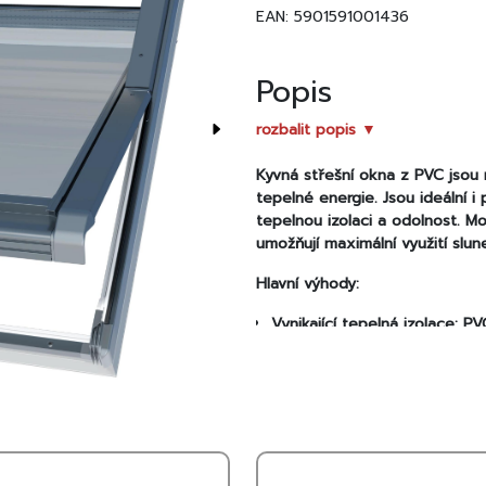
EAN: 5901591001436
Popis
rozbalit popis ▼
Kyvná střešní okna z PVC jsou
tepelné energie. Jsou ideální i
tepelnou izolaci a odolnost. M
umožňují maximální využití slun
Hlavní výhody:
Vynikající tepelná izolace: 
materiálem a ocelovými výztuha
Odolnost a údržba: Profil ok
podobě lakování. Okno se sna
údržbě.
Ventilace: Díky ventilační l
křídle, což přispívá k zajiště
Bezpečnost a komfort: Okno