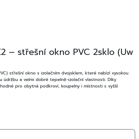
 – střešní okno PVC 2sklo (Uw
PVC) střešní okno s izolačním dvojsklem, které nabízí vysokou
u údržbu a velmi dobré tepelně-izolační vlastnosti. Díky
hodné pro obytná podkroví, koupelny i místnosti s vyšší
z PVC je ideální volbou pro zákazníky, kteří hledají dlouhou
 péči.
 střešního okna OKPOL VGOV E2
 vlhkosti a plísním