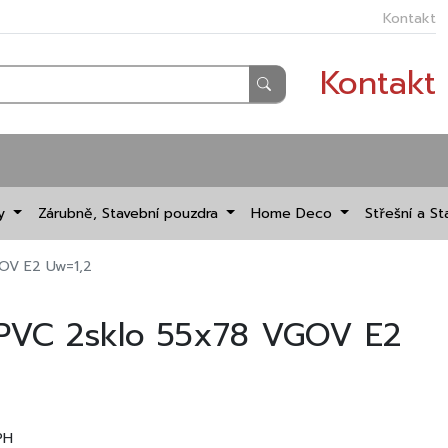
Kontakt
Kontakt
dy
Zárubně, Stavební pouzdra
Home Deco
Střešní a St
GOV E2 Uw=1,2
 PVC 2sklo 55x78 VGOV E2
PH