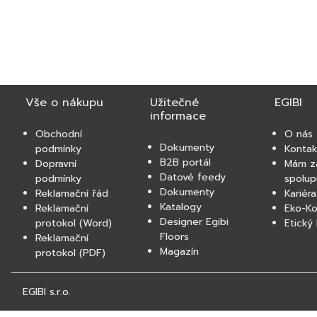
Vše o nákupu
Užitečné
EGIBI
informace
Obchodní
O nás
Dokumenty
podmínky
Kontak
B2B portál
Dopravní
Mám z
Datové feedy
podmínky
spolup
Dokumenty
Reklamační řád
Kariéra
Katalogy
Reklamační
Eko-K
Designer Egibi
protokol (Word)
Etický
Floors
Reklamační
Magazín
protokol (PDF)
EGIBI s.r.o.