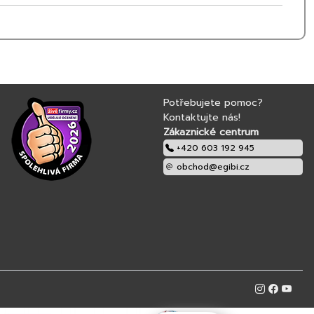
dB
í klapka
i
15°–90°
(dle typu lemování)
Potřebujete pomoc?
Kontaktujte nás!
Zákaznické centrum
ví
+420 603 192 945
ostí
obchod@egibi.cz
 s dobrými tepelnými parametry?
OKPOL VGOV E2 je spolehlivé
 a hodnotou Uw 1,2 W/m^2K, které kombinuje energetickou
 minimální údržbu.