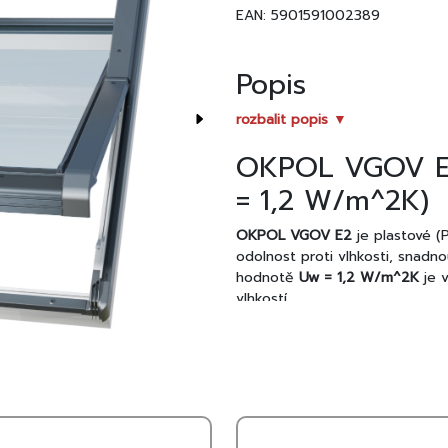
EAN: 5901591002389
Popis
rozbalit popis ▼
OKPOL VGOV E2
= 1,2 W/m^2K)
OKPOL VGOV E2
je plastové (
odolnost proti vlhkosti, snadno
hodnotě
Uw = 1,2 W/m^2K
je v
vlhkostí.
Moderní bezúdržbové provedení 
životnost a minimální nároky na
Hlavní výhody
PVC provedení
– odolné proti