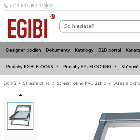
CZ
+420 603 192 945
Designer podlah
Dokumenty
Katalogy
B2B portál
Kariéra
Podlahy EGIBI FLOORS
Podlahy EPUFLOORING
Stěnové
Domů
Střešní okna
Střešní okna PVC 2sklo
Střešní okn