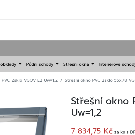
 obklady
Půdní schody
Střešní okna
Interiérové scho
o PVC 2sklo VGOV E2 Uw=1,2
Střešní okno PVC 2sklo 55x78 V
Střešní okno
Uw=1,2
7 834,75 Kč
za
ks
s D