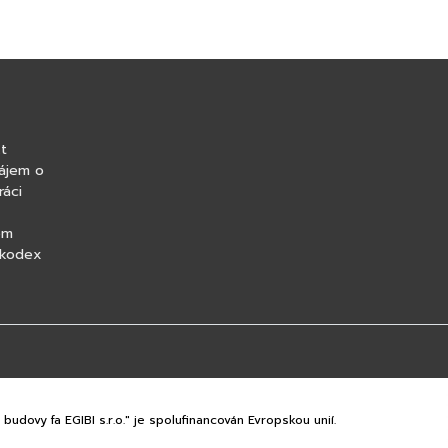
t
ájem o
ráci
om
 kodex
budovy fa EGIBI s.r.o." je spolufinancován Evropskou unií.