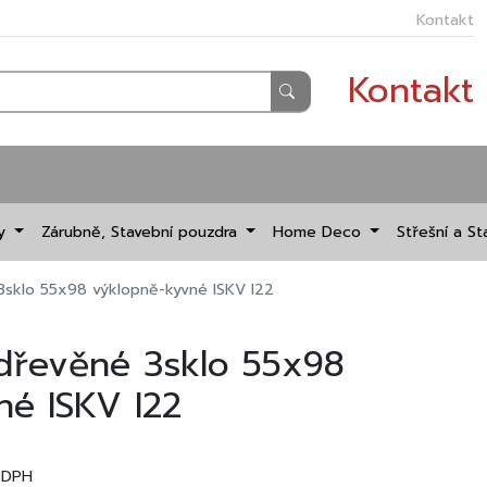
Kontakt
Kontakt
dy
Zárubně, Stavební pouzdra
Home Deco
Střešní a St
3sklo 55x98 výklopně-kyvné ISKV I22
 dřevěné 3sklo 55x98
né ISKV I22
 DPH