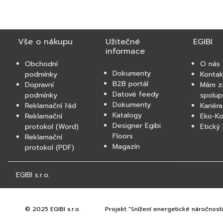
Vše o nákupu
Užitečné
EGIBI
informace
Obchodní
O nás
Dokumenty
podmínky
Kontak
B2B portál
Dopravní
Mám z
Datové feedy
podmínky
spolup
Dokumenty
Reklamační řád
Kariéra
Katalogy
Reklamační
Eko-K
Designer Egibi
protokol (Word)
Etický
Floors
Reklamační
Magazín
protokol (PDF)
EGIBI s.r.o.
© 2025 EGIBI s.r.o.
Projekt "Snížení energetické náročnosti 