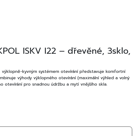
KPOL ISKV I22 – dřevěné, 3sklo,
é
 výklopně-kyvným systémem otevírání představuje komfortní
mbinuje výhody výklopného otevírání (maximální výhled a volný
o otevírání pro snadnou údržbu a mytí vnějšího skla.
itního vrstveného borovicového dřeva s ochrannou lakovanou
ení. Energeticky úsporné izolační trojsklo zajišťuje výborné
řispívá k úspoře nákladů na vytápění.
try
é