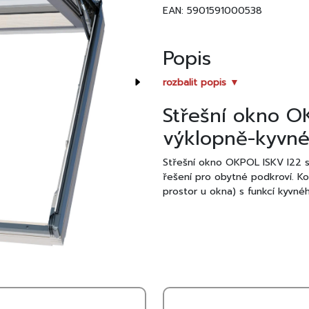
EAN: 5901591000538
Popis
rozbalit popis ▼
Střešní okno O
výklopně-kyvn
Střešní okno OKPOL ISKV I22 s
řešení pro obytné podkroví. Ko
prostor u okna) s funkcí kyvnéh
Konstrukce je vyrobena z kval
úpravou proti vlhkosti a UV zář
tepelně-izolační vlastnosti a p
Technické parame
Typ otevírání:
výklopně-kyvn