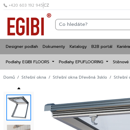
CZ
+420 603 192 945
Designer podlah
Dokumenty
Katalogy
B2B portál
Kariéra
Podlahy EGIBI FLOORS
Podlahy EPUFLOORING
Stěnové
Domů
Střešní okna
Střešní okna Dřevěná 3sklo
Střešní