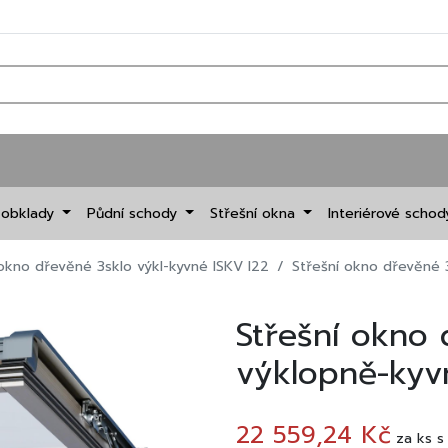
 obklady
Půdní schody
Střešní okna
Interiérové scho
 okno dřevěné 3sklo výkl-kyvné ISKV I22
Střešní okno dřevěné 
Střešní okno
výklopně-kyv
22 559,24 Kč
za
ks
s