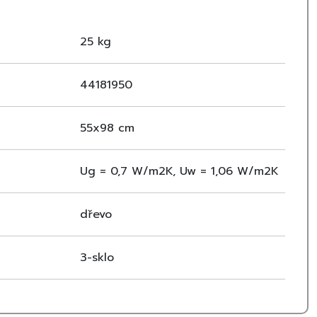
né borovicové dřevo
kologický lak
)
25 kg
 vnitřní bezpečnostní sklo
na Uw:
cca 0,9–1,0 W/m^2K
klení Ug:
cca 0,5–0,6 W/m^2K
44181950
těsnění
ční klapka (dle provedení)
a 15–55°
55x98 cm
ety, venkovní markýzy, lemování dle typu krytiny
dle rozměru a výrobní série.
Ug = 0,7 W/m2K, Uw = 1,06 W/m2K
 I22 je ideální volbou pro zákazníky, kteří chtějí maximální
ví a vysokou energetickou účinnost v jednom řešení.
dřevo
3-sklo