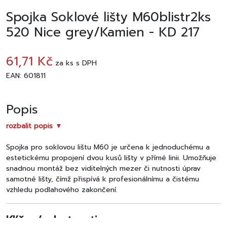
Spojka Soklové lišty M60blistr2ks
520 Nice grey/Kamien - KD 217
61,71 Kč
za
ks
s DPH
EAN: 601811
Popis
rozbalit popis ▼
Spojka pro soklovou lištu M60 je určena k jednoduchému a
estetickému propojení dvou kusů lišty v přímé linii. Umožňuje
snadnou montáž bez viditelných mezer či nutnosti úprav
samotné lišty, čímž přispívá k profesionálnímu a čistému
vzhledu podlahového zakončení.
Klíčové vlastnosti: