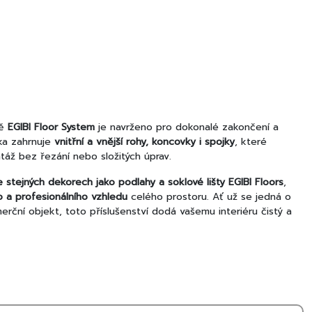
tě
EGIBI Floor System
je navrženo pro dokonalé zakončení a
dka zahrnuje
vnitřní a vnější rohy, koncovky i spojky
, které
áž bez řezání nebo složitých úprav.
 stejných dekorech jako podlahy a soklové lišty EGIBI Floors
,
 a profesionálního vzhledu
celého prostoru. Ať už se jedná o
ční objekt, toto příslušenství dodá vašemu interiéru čistý a
Floors v dekoru Vancouver / Forsa
je praktickým a estetickým
ových lišt. Tento prvek uzavírá koncové části lišt a chrání je
 čímž zajišťuje dlouhou životnost a čistý vzhled.