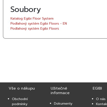
Soubory
Katalog Egibi Floor System
Podlahový systém Egibi Floors - EN
Podlahový systém Egibi Floors
Vše o nákupu
Užitečné
EGIBI
informace
Obchodní
O nás
Dokumenty
podmínky
Kontak