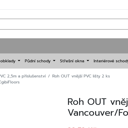
 obklady
Půdní schody
Střešní okna
Interiérové scho
PVC 2,5m a příslušenství
Roh OUT vnější PVC lišty 2 ks
EgibiFloors
Roh OUT vnější
Vancouver/For