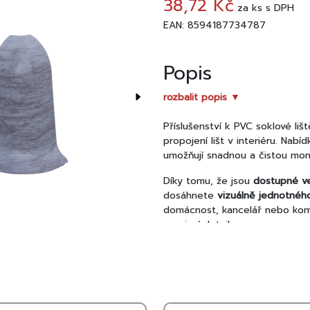
38,72 Kč
za
ks
s DPH
EAN: 8594187734787
Popis
rozbalit popis ▼
Příslušenství k PVC soklové liš
propojení lišt v interiéru. Nabí
umožňují snadnou a čistou mont
Díky tomu, že jsou
dostupné ve
dosáhnete
vizuálně jednotného
domácnost, kancelář nebo komer
precizní detail.
Zakončení soklové lišty EGIBI 
doplňkem pro dokončení PVC sokl
před poškozením či nečistotami,