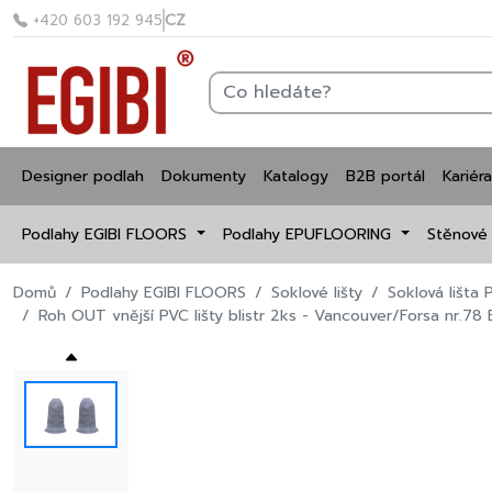
CZ
+420 603 192 945
Designer podlah
Dokumenty
Katalogy
B2B portál
Kariéra
Podlahy EGIBI FLOORS
Podlahy EPUFLOORING
Stěnové
Domů
Podlahy EGIBI FLOORS
Soklové lišty
Soklová lišta 
Roh OUT vnější PVC lišty blistr 2ks - Vancouver/Forsa nr.78 