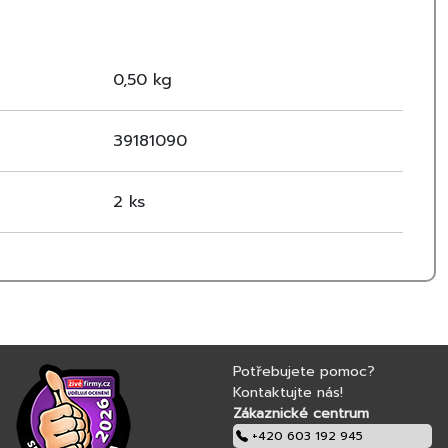
 výraznější kresbu dřeva v teplých zlatavě hnědých tónech,
 přírodního stylu. Skvěle ladí s podlahami a lištami stejného
ed interiéru.
0,50 kg
39181090
dodenní používání
z použití nářadí
2 ks
IBI Floors v dekoru Vancouver / Forsa
pravé zakončení
Potřebujete pomoc?
Kontaktujte nás!
Zákaznické centrum
+420 603 192 945