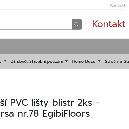
Kontakt
Kontakt
dy
Zárubně, Stavební pouzdra
Home Deco
Střešní a St
 PVC lišty blistr 2ks -
sa nr.78 EgibiFloors