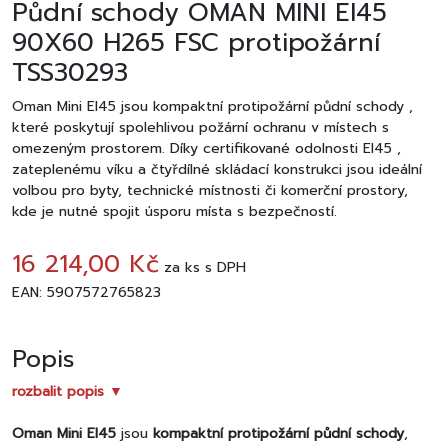
Půdní schody OMAN MINI EI45
90X60 H265 FSC protipožární
TSS30293
Oman Mini EI45 jsou kompaktní protipožární půdní schody ,
které poskytují spolehlivou požární ochranu v místech s
omezeným prostorem. Díky certifikované odolnosti EI45 ,
zateplenému víku a čtyřdílné skládací konstrukci jsou ideální
volbou pro byty, technické místnosti či komerční prostory,
kde je nutné spojit úsporu místa s bezpečností.
16 214,00 Kč
za
ks
s DPH
EAN: 5907572765823
Popis
rozbalit popis ▼
Oman Mini EI45
jsou
kompaktní protipožární půdní schody
,