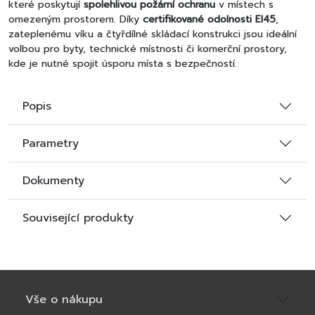
které poskytují
spolehlivou požární ochranu
v místech s
omezeným prostorem. Díky
certifikované odolnosti EI45
,
zateplenému víku a čtyřdílné skládací konstrukci jsou ideální
volbou pro byty, technické místnosti či komerční prostory,
kde je nutné spojit úsporu místa s bezpečností.
Hlavní výhody:
Popis
Požární odolnost EI45
, certifikovaná dle platných norem
Oboustranný bílý HDF povrch
– esteticky vhodné pro každý
Parametry
interiér
Kompaktní rozměry
– ideální do nízkých nebo menších
Dokumenty
prostor
Bezpečné nášlapy s protiskluzovou úpravou
Odolné kovové bočnice žebříku
s práškovým lakováním
Související produkty
Vše o nákupu