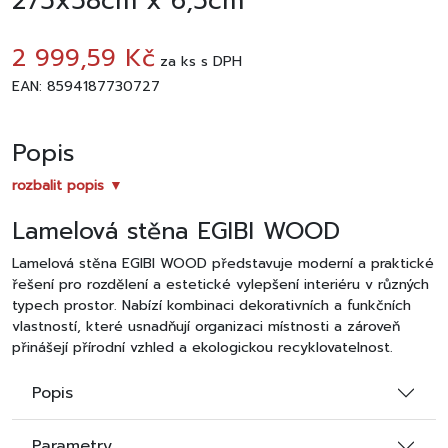
275x58cm x 6,5cm
2 999,59 Kč
za
ks
s DPH
EAN: 8594187730727
Popis
rozbalit popis ▼
Lamelová stěna EGIBI WOOD
Lamelová stěna EGIBI WOOD představuje moderní a praktické
řešení pro rozdělení a estetické vylepšení interiéru v různých
typech prostor. Nabízí kombinaci dekorativních a funkčních
vlastností, které usnadňují organizaci místnosti a zároveň
přinášejí přírodní vzhled a ekologickou recyklovatelnost.
Moderní design a dekorativní prvek
Popis
Lamelová stěna dodává interiéru čistý, moderní vzhled,
opticky zútulňuje prostor a může sloužit jako dominantní
Parametry