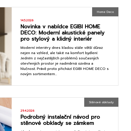
Home Deco
14.5.2026
Novinka v nabídce EGIBI HOME
DECO: Moderní akustické panely
pro stylový a klidný interiér
Moderní interiéry dnes kladou stále větší důraz
nejen na vzhled, ale také na komfort bydlení.
Jedním z nejčastějších problémů současných
otevřených prostor je nadměrná ozvěna a
hlučnost. Právě proto přichází EGIBI HOME DECO s
novým sortimentem…
Stěnové obklady
29.4.2026
Podrobný instalační návod pro
stěnové obklady se zámkem