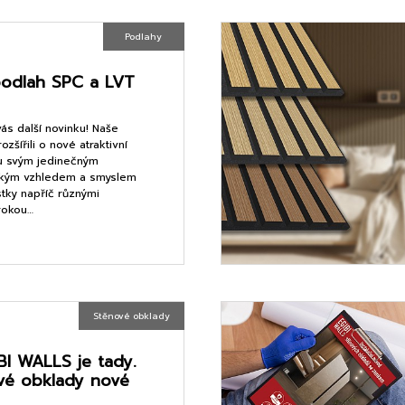
Podlahy
odlah SPC a LVT
vás další novinku! Naše
zšířili o nové atraktivní
u svým jedinečným
ickým vzhledem a smyslem
stky napříč různými
irokou…
Stěnové obklady
BI WALLS je tady.
vé obklady nové