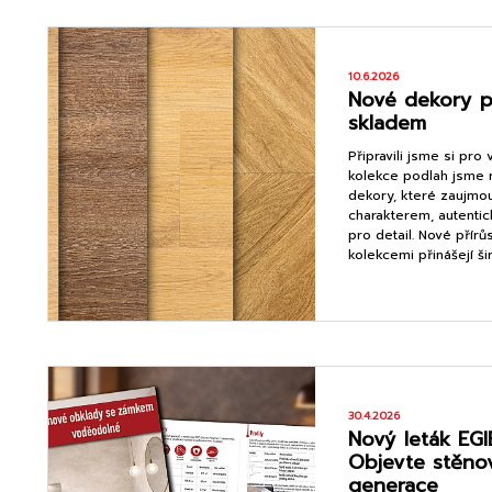
10.6.2026
Nové dekory p
skladem
Připravili jsme si pro 
kolekce podlah jsme ro
dekory, které zaujmo
charakterem, autent
pro detail. Nové přírů
kolekcemi přinášejí š
30.4.2026
Nový leták EGI
Objevte stěno
generace