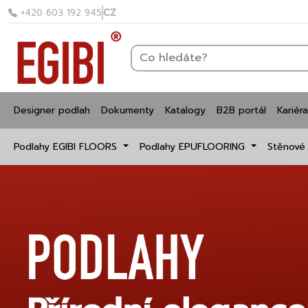
CZ
+420 603 192 945
Designer podlah
Dokumenty
Katalogy
B2B portál
Kariéra
Podlahy EGIBI FLOORS
Podlahy EPUFLOORING
Stěnové