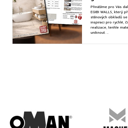
Přinášíme pro Vás dalš
EGIBI WALLS, který p
stěnových obkladů s
inspiraci pro rychlé, č
realizace, tenhle mat
uniknout. …