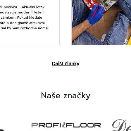
í novinku – aktuální leták
ředstavuje moderní řešení
e zámkem. Pokud hledáte
isté a designově atraktivní
eriál by vám rozhodně neměl
Další články
Naše značky