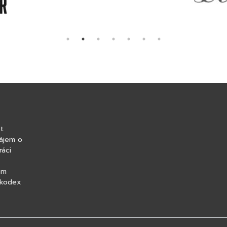
t
ájem o
ráci
om
 kodex