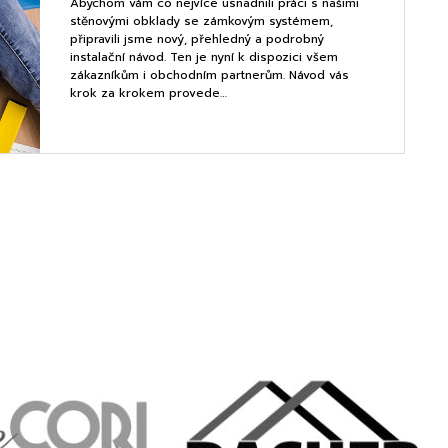
Abychom vám co nejvíce usnadnili práci s našimi
stěnovými obklady se zámkovým systémem,
připravili jsme nový, přehledný a podrobný
instalační návod. Ten je nyní k dispozici všem
zákazníkům i obchodním partnerům. Návod vás
krok za krokem provede…