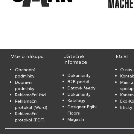
Vše o nákupu
Užitečné
EGIBI
informace
Obchodní
O nás
Dokumenty
podmínky
Kontak
B2B portál
Dopravní
Mám z
Datové feedy
podmínky
spolup
Dokumenty
Reklamační řád
Kariéra
Katalogy
Reklamační
Eko-K
Designer Egibi
protokol (Word)
Etický
Floors
Reklamační
Magazín
protokol (PDF)