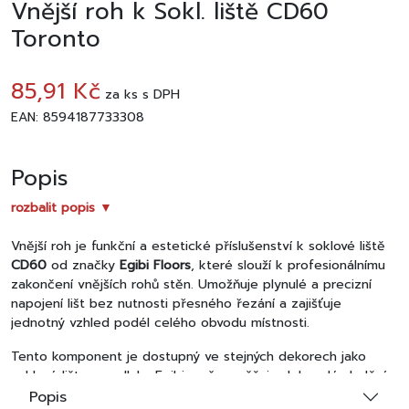
Vnější roh k Sokl. liště CD60
Toronto
85,91 Kč
za
ks
s DPH
EAN: 8594187733308
Popis
rozbalit popis ▼
Vnější roh je funkční a estetické příslušenství k soklové liště
CD60
od značky
Egibi Floors
, které slouží k profesionálnímu
zakončení vnějších rohů stěn. Umožňuje plynulé a precizní
napojení lišt bez nutnosti přesného řezání a zajišťuje
jednotný vzhled podél celého obvodu místnosti.
Tento komponent je dostupný ve stejných dekorech jako
soklové lišty a podlahy Egibi, což umožňuje dokonalé sladění
všech prvků interiéru.
Popis